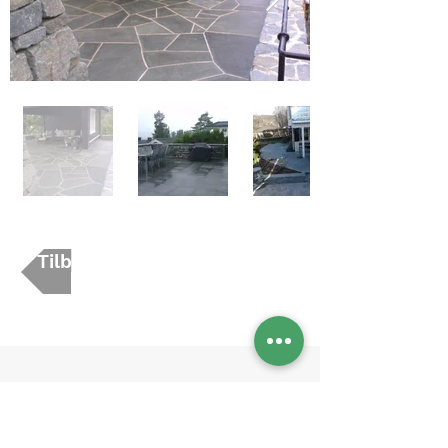
Tilbake til tjenester
post@grontmester.no