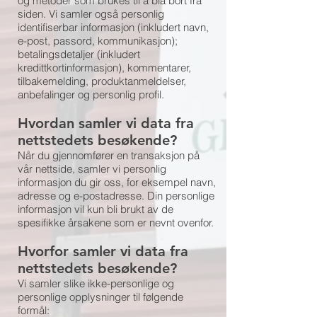
og metoder som brukes til å bla bort fra
siden. Vi samler også personlig
identifiserbar informasjon (inkludert navn,
e-post, passord, kommunikasjon);
betalingsdetaljer (inkludert
kredittkortinformasjon), kommentarer,
tilbakemelding, produktanmeldelser,
anbefalinger og personlig profil.
Hvordan samler vi data fra
nettstedets besøkende?
Når du gjennomfører en transaksjon på
vår nettside, samler vi personlig
informasjon du gir oss, for eksempel navn,
adresse og e-postadresse. Din personlige
informasjon vil kun bli brukt av de
spesifikke årsakene som er nevnt ovenfor.
Hvorfor samler vi data fra
nettstedets besøkende?
Vi samler slike ikke-personlige og
personlige opplysninger til følgende
formål: