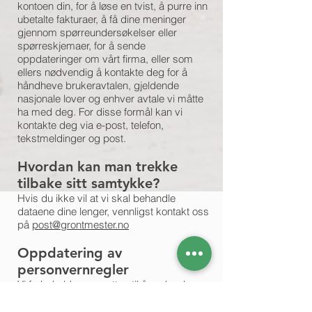
kontoen din, for å løse en tvist, å purre inn
ubetalte fakturaer, å få dine meninger
gjennom spørreundersøkelser eller
spørreskjemaer, for å sende
oppdateringer om vårt firma, eller som
ellers nødvendig å kontakte deg for å
håndheve brukeravtalen, gjeldende
nasjonale lover og enhver avtale vi måtte
ha med deg. For disse formål kan vi
kontakte deg via e-post, telefon,
tekstmeldinger og post.
Hvordan kan man trekke
tilbake sitt samtykke?
Hvis du ikke vil at vi skal behandle
dataene dine lenger, vennligst kontakt oss
på
post@grontmester.no
Oppdatering av
personvernregler
Vi forbeholder oss retten til å endre denne
personvernreglene når som helst, så
vennligst sjekk det ofte. Endringer og